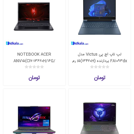
لپ تاپ اچ پی Victus مدل
NOTEBOOK ACER
FA۱۰۹۳dx پردازنده i۵(۱۳۴۲۰H) رم
ANV۱۵(CI۷-۱۳۶۲۰H/۱۶G/
۱۶GB حافظه ۵۱۲GB SSD گرافیک
۵۱۲G/RTX۴۰۵۰)
۶GB RTX۳۰۵۰ مانیتور FHD IPS
تومان
تومان
۱۴۴Hz