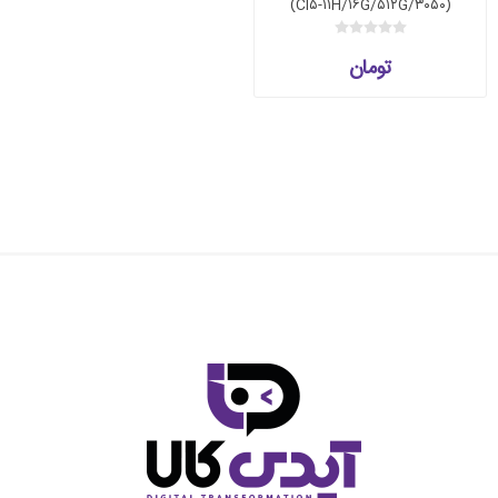
(CI۵-۱۱H/۱۶G/۵۱۲G/۳۰۵۰)
تومان