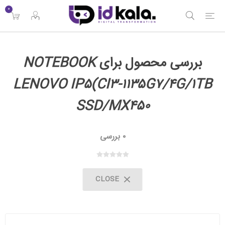
۰
بررسی محصول برای
NOTEBOOK
LENOVO IP۵(CI۳-۱۱۳۵G۷/۴G/۱TB
SSD/MX۴۵۰
۰ بررسی
CLOSE